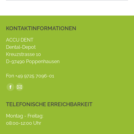
KONTAKTINFORMATIONEN
ACCU DENT
Dental-Depot
Kreuzstrasse 10
D-97490 Poppenhausen
Fon +49 9725 7096-01
Find us on:
Facebook
Mail
page
page
TELEFONISCHE ERREICHBARKEIT
opens
opens
in
in
Montag - Freitag:
new
new
08:00-12:00 Uhr
window
window