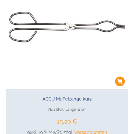
ACCU Muffelzange kurz
VE: 1 Stck., Länge 31 cm
15,20
€
exkl. 19 % MwSt.
zzgl.
Versandkosten