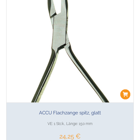
ACCU Flachzange spitz, glatt
VE: 1 Stck., Länge: 150 mm
24,25
€