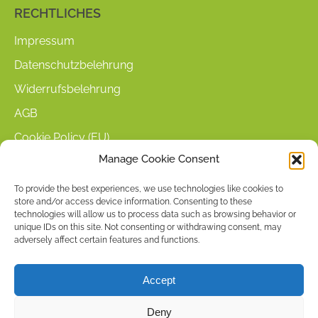
RECHTLICHES
Impressum
Datenschutzbelehrung
Widerrufsbelehrung
AGB
Cookie Policy (EU)
Manage Cookie Consent
KUNDENINFORMATIONEN
To provide the best experiences, we use technologies like cookies to
store and/or access device information. Consenting to these
Mein Konto
technologies will allow us to process data such as browsing behavior or
Warenkorb
unique IDs on this site. Not consenting or withdrawing consent, may
adversely affect certain features and functions.
Kasse
Versandarten
Accept
Zahlungsarten
Deny