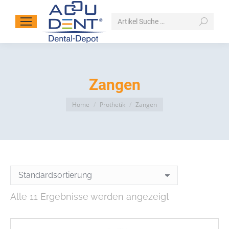
Search:
Zangen
You are here:
Home
Prothetik
Zangen
Alle 11 Ergebnisse werden angezeigt