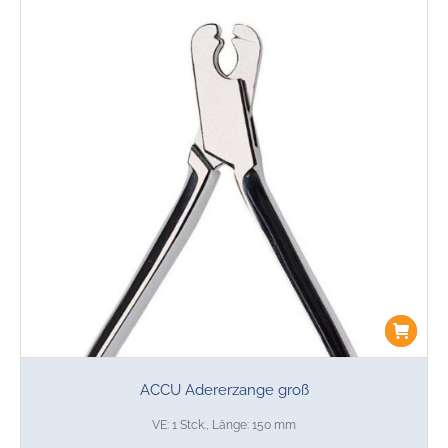
ACCU Adererzange groß
VE: 1 Stck., Länge: 150 mm