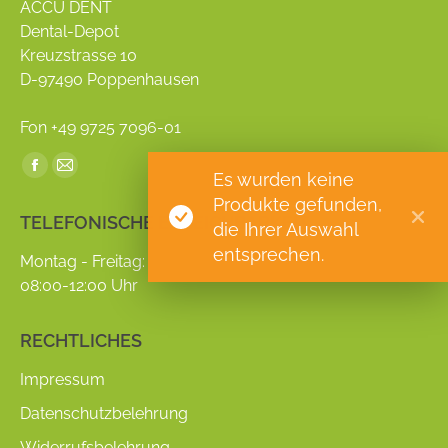
ACCU DENT
Dental-Depot
Kreuzstrasse 10
D-97490 Poppenhausen
Fon +49 9725 7096-01
Find us on:
Facebook
Mail
Es wurden keine
page
page
Produkte gefunden,
TELEFONISCHE ERREICHBARKEIT
opens
opens
die Ihrer Auswahl
entsprechen.
in
in
Montag - Freitag:
new
new
08:00-12:00 Uhr
window
window
RECHTLICHES
Impressum
Datenschutzbelehrung
Widerrufsbelehrung