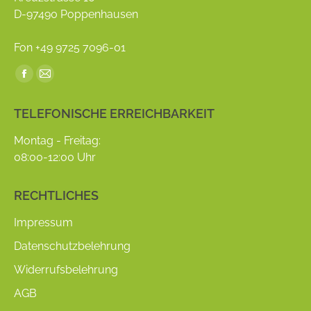
D-97490 Poppenhausen
Fon +49 9725 7096-01
Find us on:
Facebook
Mail
page
page
TELEFONISCHE ERREICHBARKEIT
opens
opens
in
in
Montag - Freitag:
new
new
08:00-12:00 Uhr
window
window
RECHTLICHES
Impressum
Datenschutzbelehrung
Widerrufsbelehrung
AGB