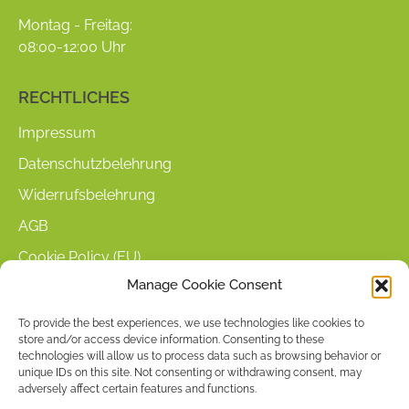
in
in
Montag - Freitag:
new
new
08:00-12:00 Uhr
window
window
RECHTLICHES
Impressum
Datenschutzbelehrung
Widerrufsbelehrung
AGB
Cookie Policy (EU)
Manage Cookie Consent
KUNDENINFORMATIONEN
To provide the best experiences, we use technologies like cookies to
store and/or access device information. Consenting to these
Mein Konto
technologies will allow us to process data such as browsing behavior or
Warenkorb
unique IDs on this site. Not consenting or withdrawing consent, may
adversely affect certain features and functions.
Kasse