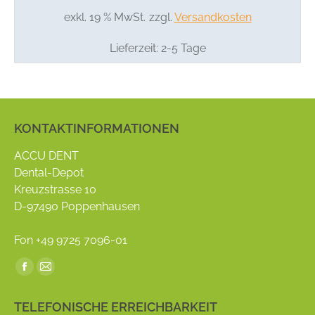
exkl. 19 % MwSt.
zzgl.
Versandkosten
Lieferzeit:
2-5 Tage
KONTAKTINFORMATIONEN
ACCU DENT
Dental-Depot
Kreuzstrasse 10
D-97490 Poppenhausen
Fon +49 9725 7096-01
Find us on:
Facebook
Mail
page
page
TELEFONISCHE ERREICHBARKEIT
opens
opens