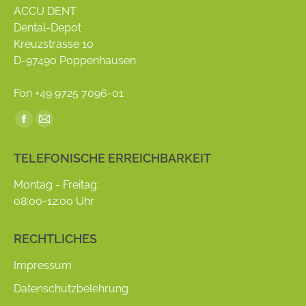
ACCU DENT
Dental-Depot
Kreuzstrasse 10
D-97490 Poppenhausen
Fon +49 9725 7096-01
Find us on:
Facebook
Mail
page
page
TELEFONISCHE ERREICHBARKEIT
opens
opens
in
in
Montag - Freitag:
new
new
08:00-12:00 Uhr
window
window
RECHTLICHES
Impressum
Datenschutzbelehrung