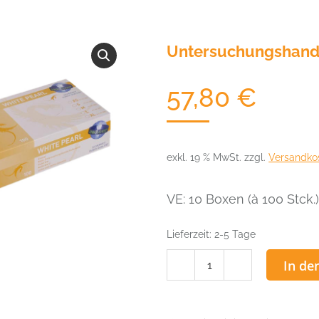
Untersuchungshands
57,80
€
exkl. 19 % MwSt.
zzgl.
Versandko
VE: 10 Boxen (à 100 Stck.)
Lieferzeit:
2-5 Tage
Untersuchungshandsch
In de
White
Pearl
(M)