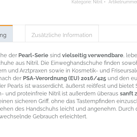
Kategorie:
Nitril
Artikelnumme
Menge
ung
Zusätzliche Information
he der
Pearl-Serie
sind
vielseitig verwendbare
, leb
uhe aus Nitril. Die Einweghandschuhe finden sowohl
n und Arztpraxen sowie in Kosmetik- und Friseursa
nach der
PSA-Verordnung (EU) 2016/425
und den e
er Pearls ist wasserdicht, äußerst reißfest und bietet
m- und proteinfreie Nitril ist außerdem überaus
sanft 
inen sicheren Griff, ohne das Tastempfinden einzusc
iehen des Handschuhs leicht und angenehm. Durch d
wechselnde Gebrauch erleichtert.