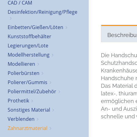
CAD / CAM
Desinfektion/Reinigung/Pflege
Einbetten/Gießen/Löten
Beschreib
Kunststoffbehälter
Legierungen/Lote
Modellherstellung
Die Handschu
Schutzhandsch
Modellieren
Krankenhäuser
Polierbürsten
Handschuhe 
Polierer/Gummis
Das Material d
Poliermittel/Zubehör
latex-, thiura
Prothetik
ermöglichen e
An- und Ausz
Sonstiges Material
schnelle und 
Verblenden
Zahnarztmaterial