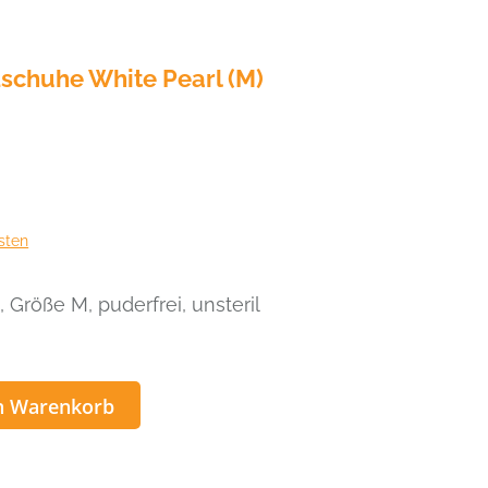
chuhe White Pearl (M)
sten
, Größe M, puderfrei, unsteril
uhe
n Warenkorb