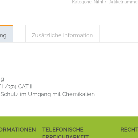
Kategorie:
Nitril
Artikelnumme
ung
Zusätzliche Information
ng
II/374 CAT III
r Schutz im Umgang mit Chemikalien
ORMATIONEN
TELEFONISCHE
RECHT
ERREICHBARKEIT