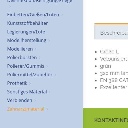
Desinfektion/Reinigung/Pflege
Einbetten/Gießen/Löten
Kunststoffbehälter
Legierungen/Lote
Beschreib
Modellherstellung
Modellieren
Größe L
Polierbürsten
Velourisiert
grün
Polierer/Gummis
320 mm la
Poliermittel/Zubehör
EN 388 CAT 
Prothetik
Exzellente
Sonstiges Material
Verblenden
Zahnarztmaterial
KONTAKTINF