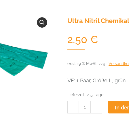
Ultra Nitril Chemik
2,50
€
exkl. 19 % MwSt.
zzgl.
Versandko
VE: 1 Paar, Größe L, grün
Lieferzeit:
2-5 Tage
Ultra
In de
Nitril
Chemikalienschutzhand
Menge