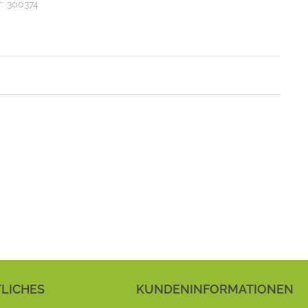
r:
300374
LICHES
KUNDENINFORMATIONEN