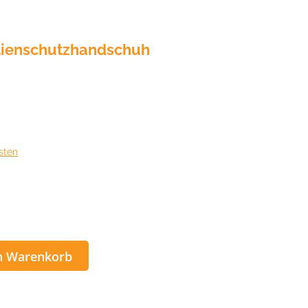
alienschutzhandschuh
sten
n Warenkorb
schuh