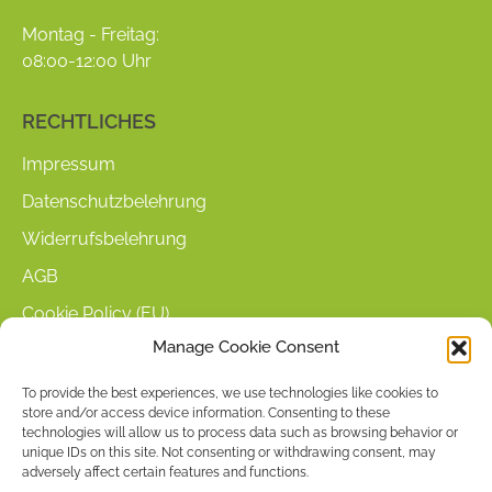
in
in
Montag - Freitag:
new
new
08:00-12:00 Uhr
window
window
RECHTLICHES
Impressum
Datenschutzbelehrung
Widerrufsbelehrung
AGB
Cookie Policy (EU)
Manage Cookie Consent
KUNDENINFORMATIONEN
To provide the best experiences, we use technologies like cookies to
store and/or access device information. Consenting to these
Mein Konto
technologies will allow us to process data such as browsing behavior or
Warenkorb
unique IDs on this site. Not consenting or withdrawing consent, may
adversely affect certain features and functions.
Kasse