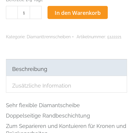
Superflex
In den Warenkorb
Diamantscheibe
doppelseitig,
Ø
Kategorie:
Diamanttrennscheiben
Artikelnummer:
5122221
22
mm
Menge
Beschreibung
Zusätzliche Information
Sehr flexible Diamantscheibe
Doppelseitige Randbeschichtung
Zum Separieren und Kontuieren für Kronen und