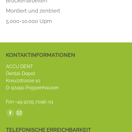
Brückenarbeiten
Montiert und zentriert
5.000-10.000 Upm
KONTAKTINFORMATIONEN
ACCU DENT
Dental-Depot
Kreuzstrasse 10
D-97490 Poppenhausen
Fon +49 9725 7096-01
Find us on:
Facebook
Mail
page
page
TELEFONISCHE ERREICHBARKEIT
opens
opens