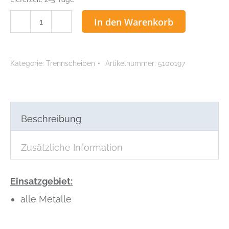
SPEEDY
In den Warenkorb
Schleifräder
für
Metall,
Kategorie:
Trennscheiben
Artikelnummer:
5100197
37
x
3
mm,
25
Beschreibung
Stck
Menge
Zusätzliche Information
Einsatzgebiet:
alle Metalle