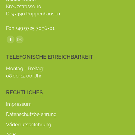
Kreuzstrasse 10
D-97490 Poppenhausen
Fon +49 9725 7096-01
Find us on:
Facebook
Mail
page
page
TELEFONISCHE ERREICHBARKEIT
opens
opens
in
in
Montag - Freitag:
new
new
08:00-12:00 Uhr
window
window
RECHTLICHES
Impressum
Datenschutzbelehrung
Widerrufsbelehrung
AGB