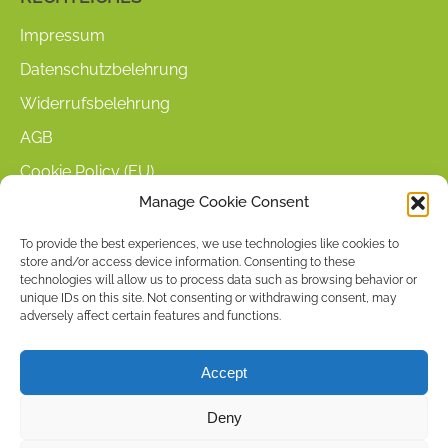
Impressum
Datenschutzbelehrung
Widerrufsbelehrung
AGB
Cookie Policy (EU)
Manage Cookie Consent
KUNDENINFORMATIONEN
To provide the best experiences, we use technologies like cookies to
store and/or access device information. Consenting to these
Mein Konto
technologies will allow us to process data such as browsing behavior or
Warenkorb
unique IDs on this site. Not consenting or withdrawing consent, may
adversely affect certain features and functions.
Kasse
Versandarten
Accept
Zahlungsarten
Deny
Stellenangebote & Kontakt