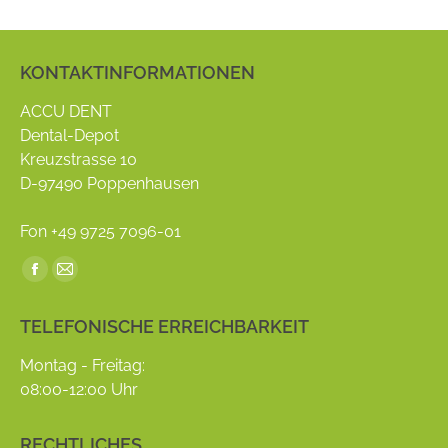
KONTAKTINFORMATIONEN
ACCU DENT
Dental-Depot
Kreuzstrasse 10
D-97490 Poppenhausen
Fon +49 9725 7096-01
Find us on:
Facebook
Mail
page
page
TELEFONISCHE ERREICHBARKEIT
opens
opens
in
in
Montag - Freitag:
new
new
08:00-12:00 Uhr
window
window
RECHTLICHES