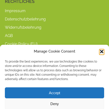
RECHTLICHES
Impressum
Datenschutzbelehrung
Widerrufsbelehrung
AGB
Cookie Policy (EU)
Manage Cookie Consent
KUNDENINFORMATIONEN
To provide the best experiences, we use technologies like cookies to
store and/or access device information. Consenting to these
Mein Konto
technologies will allow us to process data such as browsing behavior or
Warenkorb
unique IDs on this site. Not consenting or withdrawing consent, may
adversely affect certain features and functions.
Kasse
Versandarten
Accept
Zahlungsarten
Deny
Stellenangebote & Kontakt