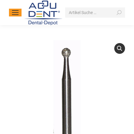
Search: