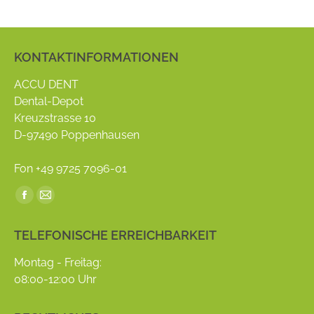
KONTAKTINFORMATIONEN
ACCU DENT
Dental-Depot
Kreuzstrasse 10
D-97490 Poppenhausen
Fon +49 9725 7096-01
Find us on:
Facebook
Mail
page
page
TELEFONISCHE ERREICHBARKEIT
opens
opens
in
in
Montag - Freitag:
new
new
08:00-12:00 Uhr
window
window