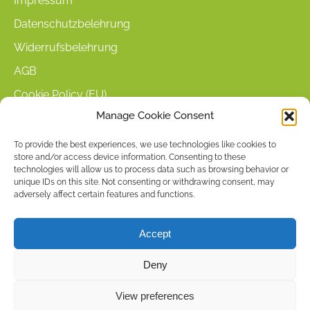
Impressum
Datenschutzbelehrung
Widerrufsbelehrung
AGB
Cookie Policy (EU)
Manage Cookie Consent
KUNDENINFORMATIONEN
To provide the best experiences, we use technologies like cookies to
store and/or access device information. Consenting to these
Mein Konto
technologies will allow us to process data such as browsing behavior or
Warenkorb
unique IDs on this site. Not consenting or withdrawing consent, may
adversely affect certain features and functions.
Kasse
Versandarten
Accept
Zahlungsarten
Deny
Stellenangebote & Kontakt
View preferences