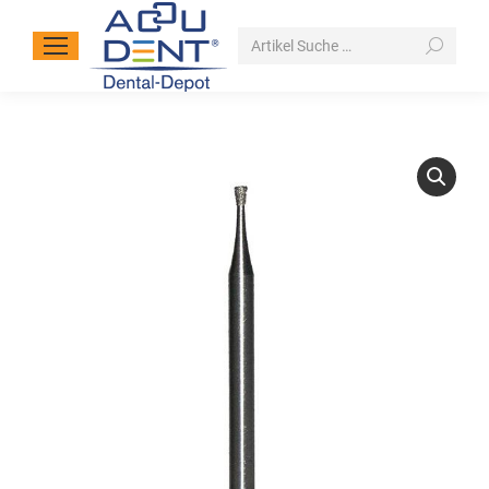
Search: