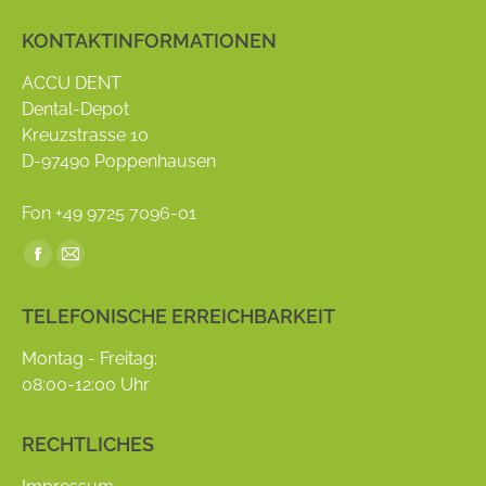
KONTAKTINFORMATIONEN
ACCU DENT
Dental-Depot
Kreuzstrasse 10
D-97490 Poppenhausen
Fon +49 9725 7096-01
Find us on:
Facebook
Mail
page
page
TELEFONISCHE ERREICHBARKEIT
opens
opens
in
in
Montag - Freitag:
new
new
08:00-12:00 Uhr
window
window
RECHTLICHES