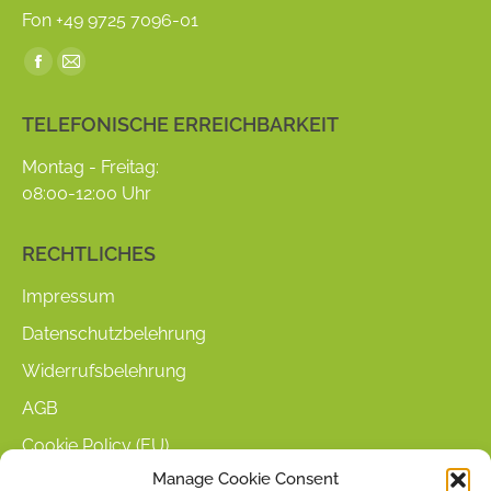
Fon +49 9725 7096-01
Find us on:
Facebook
Mail
page
page
TELEFONISCHE ERREICHBARKEIT
opens
opens
in
in
Montag - Freitag:
new
new
08:00-12:00 Uhr
window
window
RECHTLICHES
Impressum
Datenschutzbelehrung
Widerrufsbelehrung
AGB
Cookie Policy (EU)
Manage Cookie Consent