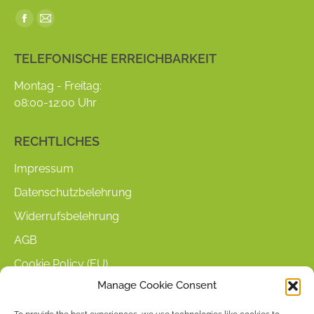
Find us on:
Facebook
Mail
page
page
TELEFONISCHE ERREICHBARKEIT
opens
opens
in
in
Montag - Freitag:
new
new
08:00-12:00 Uhr
window
window
RECHTLICHES
Impressum
Datenschutzbelehrung
Widerrufsbelehrung
AGB
Cookie Policy (EU)
Manage Cookie Consent
KUNDENINFORMATIONEN