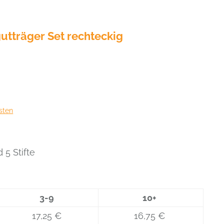
träger Set rechteckig
sten
 5 Stifte
3-9
10+
17,25 €
16,75 €