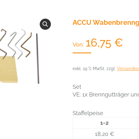
ACCU Wabenbrenngut
16,75
€
Von:
exkl. 19 % MwSt.
zzgl.
Versandko
Set
VE: 1x Brenngutträger und
Staffelpeise
1-2
18,20 €