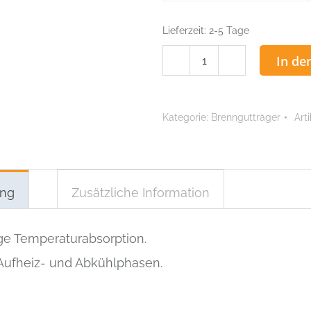
Lieferzeit:
2-5 Tage
ACCU
In de
Wabenbrenngutträger
Set
rechteckig
Kategorie:
Brenngutträger
Art
Menge
ung
Zusätzliche Information
ge Temperaturabsorption.
Aufheiz- und Abkühlphasen.