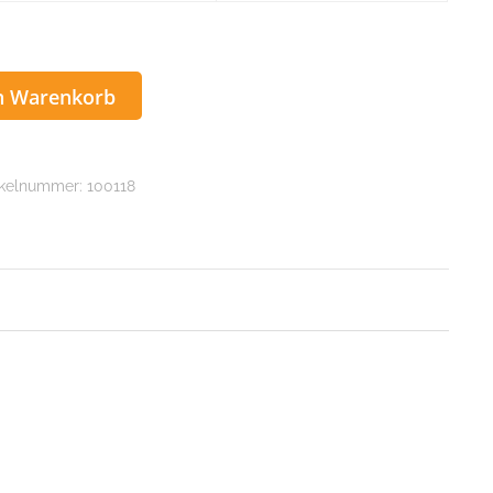
n Warenkorb
ikelnummer:
100118