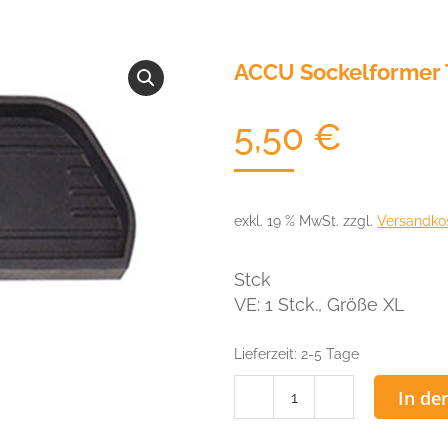
ACCU Sockelformer 
5,50
€
exkl. 19 % MwSt.
zzgl.
Versandko
Stck
VE: 1 Stck., Größe XL
Lieferzeit:
2-5 Tage
ACCU
In de
Sockelformer
Typ