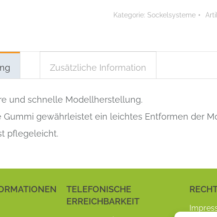
1
Kategorie:
Sockelsysteme
Art
Menge
ung
Zusätzliche Information
re und schnelle Modellherstellung.
e Gummi gewährleistet ein leichtes Entformen der Mo
st pflegeleicht.
ORMATIONEN
TELEFONISCHE
RECHT
ERREICHBARKEIT
Impres