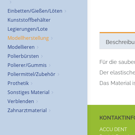
Einbetten/Gießen/Löten
Kunststoffbehälter
Legierungen/Lote
Modellherstellung
Beschreib
Modellieren
Polierbürsten
Für die saube
Polierer/Gummis
Der elastisch
Poliermittel/Zubehör
Das Material i
Prothetik
Sonstiges Material
Verblenden
Zahnarztmaterial
KONTAKTINF
ACCU DENT