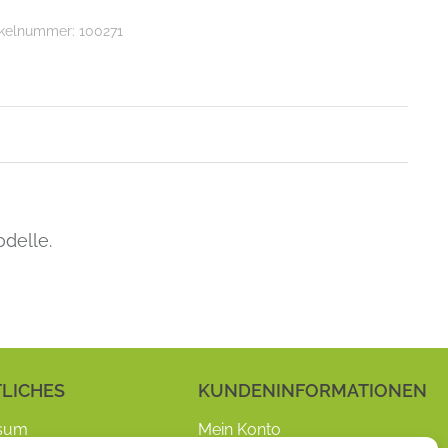
ikelnummer:
100271
delle.
LICHES
KUNDENINFORMATIONEN
sum
Mein Konto