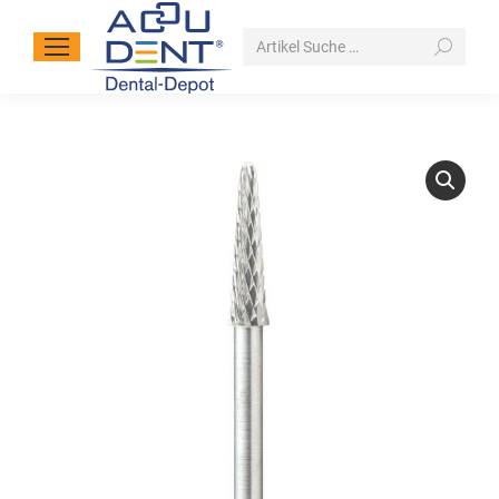
Search: