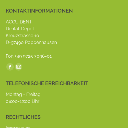
KONTAKTINFORMATIONEN
ACCU DENT
Dental-Depot
Kreuzstrasse 10
D-97490 Poppenhausen
Fon +49 9725 7096-01
Find us on:
Facebook
Mail
page
page
TELEFONISCHE ERREICHBARKEIT
opens
opens
in
in
Montag - Freitag:
new
new
08:00-12:00 Uhr
window
window
RECHTLICHES