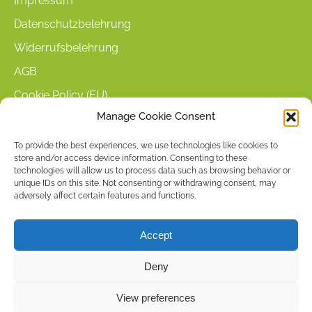
Impressum
Datenschutzbelehrung
Widerrufsbelehrung
AGB
Cookie Policy (EU)
Manage Cookie Consent
KUNDENINFORMATIONEN
To provide the best experiences, we use technologies like cookies to
store and/or access device information. Consenting to these
Mein Konto
technologies will allow us to process data such as browsing behavior or
Warenkorb
unique IDs on this site. Not consenting or withdrawing consent, may
adversely affect certain features and functions.
Kasse
Versandarten
Accept
Zahlungsarten
Deny
Stellenangebote & Kontakt
View preferences