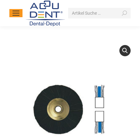
Search: