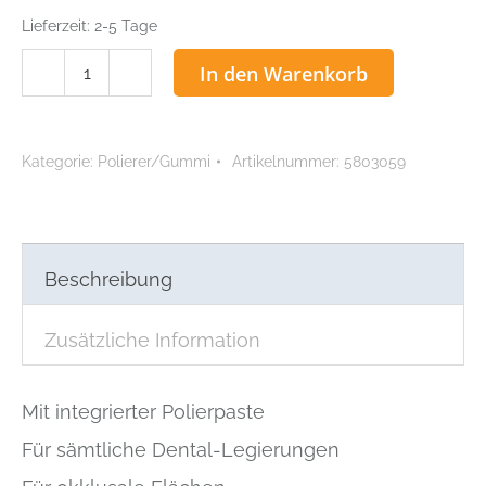
Lieferzeit:
2-5 Tage
ACCU
In den Warenkorb
Polierbürste
für
Handstücke
Kategorie:
Polierer/Gummi
Artikelnummer:
5803059
Ø
22
mm
schwarz
Menge
Beschreibung
Zusätzliche Information
Mit integrierter Polierpaste
Für sämtliche Dental-Legierungen