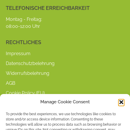
page
page
TELEFONISCHE ERREICHBARKEIT
opens
opens
in
in
Montag - Freitag:
new
new
08:00-12:00 Uhr
window
window
RECHTLICHES
Impressum
Datenschutzbelehrung
Widerrufsbelehrung
AGB
Cookie Policy (EU)
Manage Cookie Consent
KUNDENINFORMATIONEN
To provide the best experiences, we use technologies like cookies to
store and/or access device information. Consenting to these
Mein Konto
technologies will allow us to process data such as browsing behavior or
unique IDs on this site. Not consenting or withdrawing consent, may