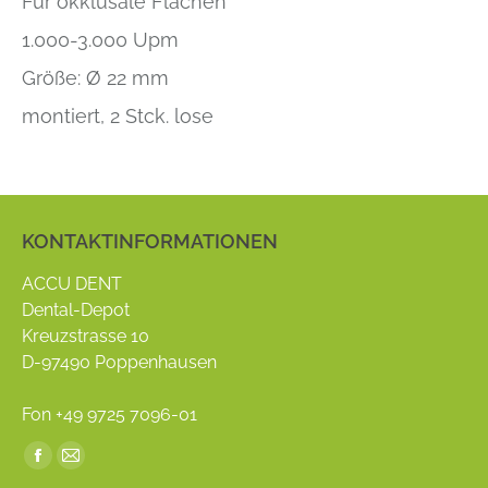
Für okklusale Flächen
1.000-3.000 Upm
Größe: Ø 22 mm
montiert, 2 Stck. lose
KONTAKTINFORMATIONEN
ACCU DENT
Dental-Depot
Kreuzstrasse 10
D-97490 Poppenhausen
Fon +49 9725 7096-01
Find us on:
Facebook
Mail