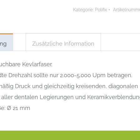
extragrob
Kategorie:
Polifix
Artikelnumm
Menge
ung
Zusätzliche Information
chbare Kevlarfaser.
e Drehzahl sollte nur 2.000-5.000 Upm betragen.
 mäßig Druck und gleichzeitig kreisenden, diagonal
ur aller dentalen Legierungen und Keramikverblendun
ße: Ø 21 mm