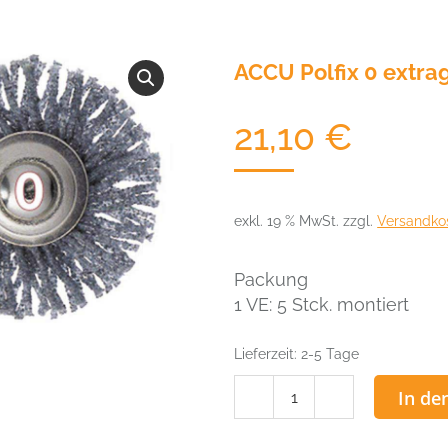
ACCU Polfix 0 extra
21,10
€
exkl. 19 % MwSt.
zzgl.
Versandko
Packung
1 VE: 5 Stck. montiert
Lieferzeit:
2-5 Tage
ACCU
In de
Polfix
0