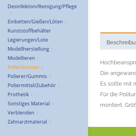
Desinfektion/Reinigung/Pflege
Einbetten/Gießen/Löten
Kunststoffbehälter
Legierungen/Lote
Beschreib
Modellherstellung
Modellieren
Hochbeanspru
Polierbürsten
Die angewandt
Polierer/Gummis
Es sollte mit
Poliermittel/Zubehör
Für die Polit
Prothetik
Sonstiges Material
montiert, Grö
Verblenden
Zahnarztmaterial