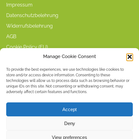
Impressum
Datenschutzbelehrung
Widerrufsbelehrung
AGB
Cookie Policy (EU)
Manage Cookie Consent
KUNDENINFORMATIONEN
To provide the best experiences, we use technologies like cookies to
store and/or access device information. Consenting to these
Mein Konto
technologies will allow us to process data such as browsing behavior or
Warenkorb
unique IDs on this site. Not consenting or withdrawing consent, may
adversely affect certain features and functions.
Kasse
Versandarten
Accept
Zahlungsarten
Deny
Stellenangebote & Kontakt
View preferences