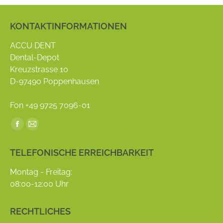
KONTAKTINFORMATIONEN
ACCU DENT
Dental-Depot
Kreuzstrasse 10
D-97490 Poppenhausen
Fon +49 9725 7096-01
Find us on:
Facebook
Mail
page
page
TELEFONISCHE ERREICHBARKEIT
opens
opens
in
in
Montag - Freitag:
new
new
08:00-12:00 Uhr
window
window
RECHTLICHES