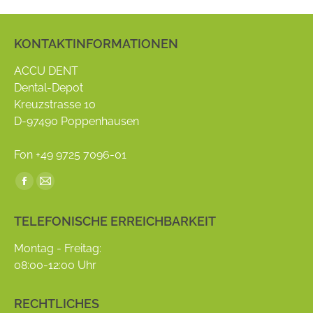
KONTAKTINFORMATIONEN
ACCU DENT
Dental-Depot
Kreuzstrasse 10
D-97490 Poppenhausen
Fon +49 9725 7096-01
Find us on:
Facebook
Mail
page
page
TELEFONISCHE ERREICHBARKEIT
opens
opens
in
in
Montag - Freitag:
new
new
08:00-12:00 Uhr
window
window
RECHTLICHES