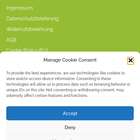
Impressum
Datenschutzbelehrung
Widerrufsbelehrung
AGB
Cookie Policy (EU)
Manage Cookie Consent
KUNDENINFORMATIONEN
To provide the best experiences, we use technologies like cookies to
store and/or access device information. Consenting to these
Mein Konto
technologies will allow us to process data such as browsing behavior or
Warenkorb
unique IDs on this site. Not consenting or withdrawing consent, may
adversely affect certain features and functions.
Kasse
Versandarten
Accept
Zahlungsarten
Deny
Stellenangebote & Kontakt