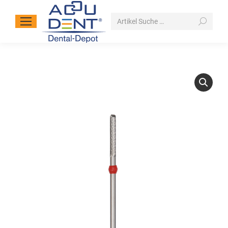
Search: