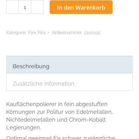
ACCU
In den Warenkorb
Flex
Pins
fein
Kategorie:
Flex Pins
Artikelnummer:
5100125
Menge
Beschreibung
Zusätzliche Information
Kauflächenpolierer in fein abgestuften
Körnungen zur Politur von Edelmetallen,
Nichtedelmetallen und Chrom-Kobalt
Legierungen.
Optimal geeignet für schwer zugängliche