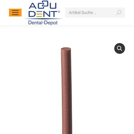
Search: