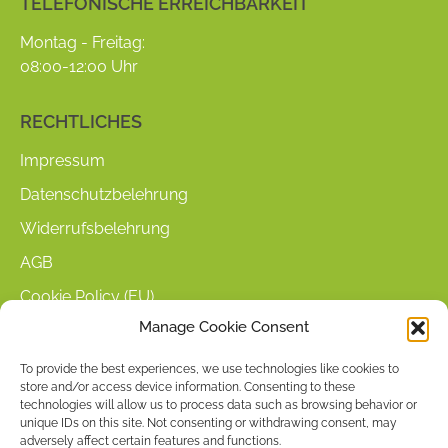
TELEFONISCHE ERREICHBARKEIT
opens
opens
in
in
Montag - Freitag:
new
new
08:00-12:00 Uhr
window
window
RECHTLICHES
Impressum
Datenschutzbelehrung
Widerrufsbelehrung
AGB
Cookie Policy (EU)
Manage Cookie Consent
KUNDENINFORMATIONEN
To provide the best experiences, we use technologies like cookies to
store and/or access device information. Consenting to these
Mein Konto
technologies will allow us to process data such as browsing behavior or
Warenkorb
unique IDs on this site. Not consenting or withdrawing consent, may
adversely affect certain features and functions.