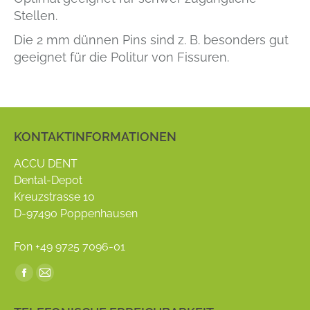
Stellen.
Die 2 mm dünnen Pins sind z. B. besonders gut
geeignet für die Politur von Fissuren.
KONTAKTINFORMATIONEN
ACCU DENT
Dental-Depot
Kreuzstrasse 10
D-97490 Poppenhausen
Fon +49 9725 7096-01
Find us on:
Facebook
Mail
page
page