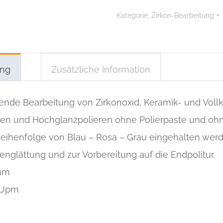
Spitze
Kategorie:
Zirkon-Bearbeitung
4
x
13
mm
Menge
ung
Zusätzliche Information
ende Bearbeitung von Zirkonoxid, Keramik- und Vollk
tten und Hochglanzpolieren ohne Polierpaste und oh
eihenfolge von Blau – Rosa – Grau eingehalten werd
englättung und zur Vorbereitung auf die Endpolitur.
 mm
 Upm