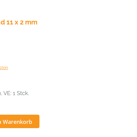
d 11 x 2 mm
sten
 VE: 1 Stck.
n Warenkorb