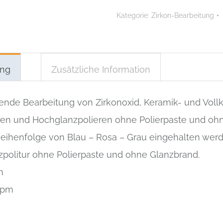
Rad
Kategorie:
Zirkon-Bearbeitung
11
x
2
mm
Menge
ung
Zusätzliche Information
ende Bearbeitung von Zirkonoxid, Keramik- und Vollk
tten und Hochglanzpolieren ohne Polierpaste und oh
eihenfolge von Blau – Rosa – Grau eingehalten werd
politur ohne Polierpaste und ohne Glanzbrand.
m
Upm