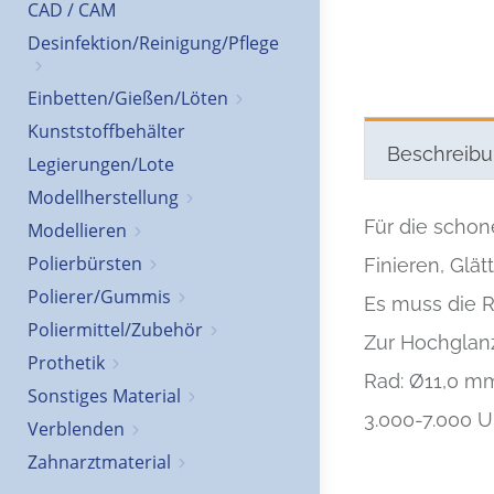
CAD / CAM
Desinfektion/Reinigung/Pflege
Einbetten/Gießen/Löten
Kunststoffbehälter
Beschreib
Legierungen/Lote
Modellherstellung
Für die schon
Modellieren
Polierbürsten
Finieren, Glä
Polierer/Gummis
Es muss die R
Poliermittel/Zubehör
Zur Hochglanz
Prothetik
Rad: Ø11,0 m
Sonstiges Material
3.000-7.000 
Verblenden
Zahnarztmaterial