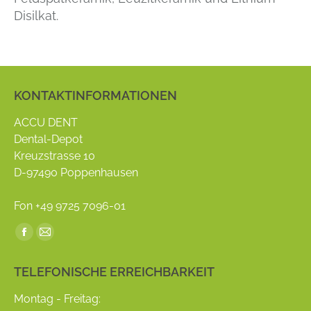
Disilkat.
KONTAKTINFORMATIONEN
ACCU DENT
Dental-Depot
Kreuzstrasse 10
D-97490 Poppenhausen
Fon +49 9725 7096-01
Find us on:
Facebook
Mail
page
page
TELEFONISCHE ERREICHBARKEIT
opens
opens
in
in
Montag - Freitag: