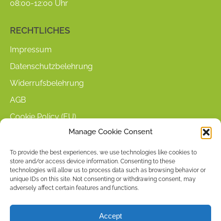
new
new
08:00-12:00 Uhr
window
window
RECHTLICHES
Impressum
Datenschutzbelehrung
Widerrufsbelehrung
AGB
Cookie Policy (EU)
Manage Cookie Consent
KUNDENINFORMATIONEN
To provide the best experiences, we use technologies like cookies to
store and/or access device information. Consenting to these
Mein Konto
technologies will allow us to process data such as browsing behavior or
Warenkorb
unique IDs on this site. Not consenting or withdrawing consent, may
adversely affect certain features and functions.
Kasse
Versandarten
Accept