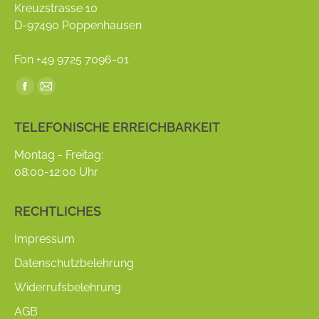
Kreuzstrasse 10
D-97490 Poppenhausen
Fon +49 9725 7096-01
Find us on:
Facebook
Mail
page
page
TELEFONISCHE ERREICHBARKEIT
opens
opens
in
in
Montag - Freitag:
new
new
08:00-12:00 Uhr
window
window
RECHTLICHES
Impressum
Datenschutzbelehrung
Widerrufsbelehrung
AGB