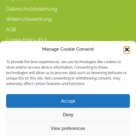
Datenschutzbelehrung
Widerrufsbelehrung
AGB
Cookie Policy (EU)
Manage Cookie Consent
KUNDENINFORMATIONEN
To provide the best experiences, we use technologies like cookies to
store and/or access device information. Consenting to these
Mein Konto
technologies will allow us to process data such as browsing behavior or
Warenkorb
unique IDs on this site. Not consenting or withdrawing consent, may
adversely affect certain features and functions.
Kasse
Versandarten
Accept
Zahlungsarten
Deny
Stellenangebote & Kontakt
View preferences