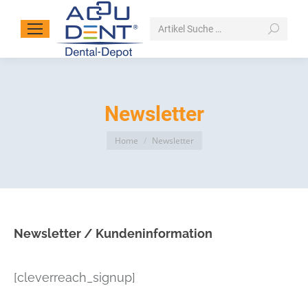
Search:
Newsletter
You are here:
Home
Newsletter
Newsletter / Kundeninformation
[cleverreach_signup]