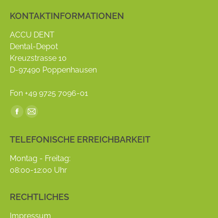
KONTAKTINFORMATIONEN
ACCU DENT
Dental-Depot
Kreuzstrasse 10
D-97490 Poppenhausen
Fon +49 9725 7096-01
Find us on:
Facebook
Mail
page
page
TELEFONISCHE ERREICHBARKEIT
opens
opens
in
in
Montag - Freitag:
new
new
08:00-12:00 Uhr
window
window
RECHTLICHES
Impressum